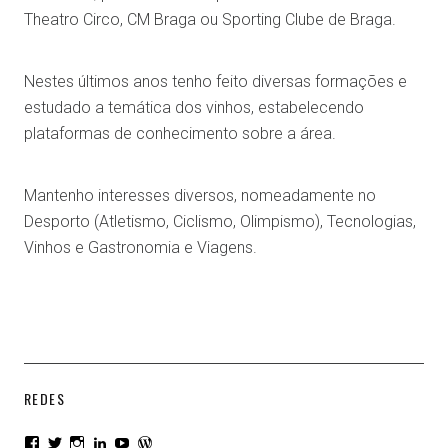
Theatro Circo, CM Braga ou Sporting Clube de Braga.
Nestes últimos anos tenho feito diversas formações e
estudado a temática dos vinhos, estabelecendo
plataformas de conhecimento sobre a área.
Mantenho interesses diversos, nomeadamente no
Desporto (Atletismo, Ciclismo, Olimpismo), Tecnologias,
Vinhos e Gastronomia e Viagens.
REDES
View
View
View
View
View
View