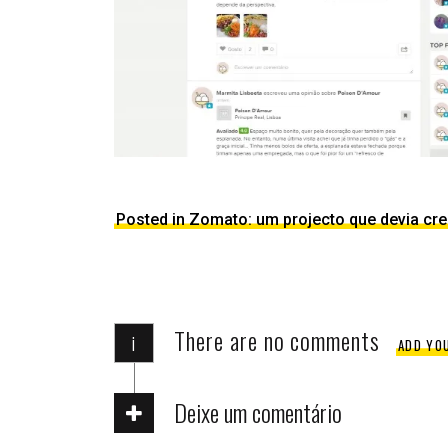
Posted in Zomato: um projecto que devia cr
There are no comments
i
ADD YO
Deixe um comentário