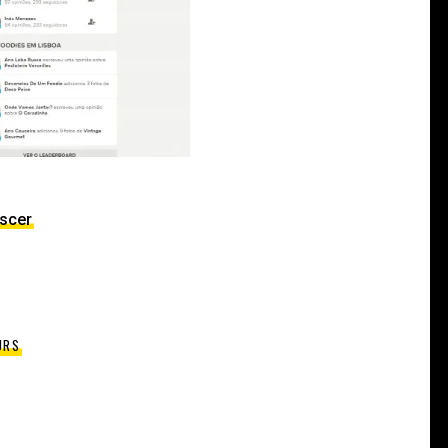
escer
URS