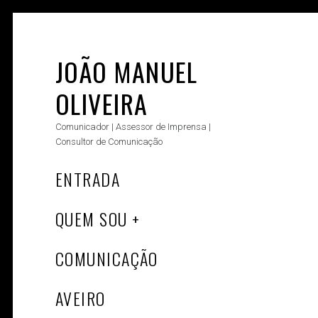
Skip
to
content
JOÃO MANUEL
OLIVEIRA
Comunicador | Assessor de Imprensa |
Consultor de Comunicação
ENTRADA
QUEM SOU
COMUNICAÇÃO
AVEIRO